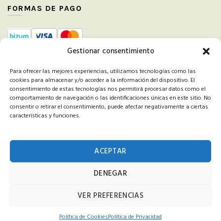
FORMAS DE PAGO
Gestionar consentimiento
ALIADOS Y COLABORADORES
Para ofrecer las mejores experiencias, utilizamos tecnologías como las
cookies para almacenar y/o acceder a la información del dispositivo. El
Se ha recibido un incentivo de la Agencia de Innovación y Desarrollo de Andalucía IDEA, de la
consentimiento de estas tecnologías nos permitirá procesar datos como el
Junta de Andalucía, por un importe de 61.065,32 euros, cofinanciado en un 80% por la Unión
comportamiento de navegación o las identificaciones únicas en este sitio. No
Europea a través del Fondo Europeo de Desarrollo Regional, FEDER para la realización del
consentir o retirar el consentimiento, puede afectar negativamente a ciertas
proyecto ‘Mejora de competitividad productiva en nuevo emplazamiento y aumento de
características y funciones.
capacidad productiva para actividad de impresión y artes gráficas’, con el objetivo de ‘Conseguir
un tejido empresarial más competitivo’.
ACEPTAR
DENEGAR
Midas Publicidad S.L.U. ha recibido una ayuda de la Unión Europea con cargo al Programa de
Andalucía FEDER 2021-2027 para Proyectos de Inversión de Crecimiento y Mejora de la
VER PREFERENCIAS
Competitividad de las Pymes.
Polí­tica de Cookies
Polí­tica de Privacidad