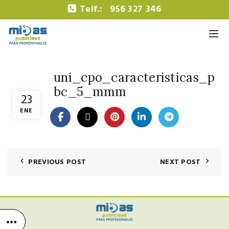
Telf.:
956 327 346
uni_cpo_caracteristicas_p
bc_5_mmm
23
ENE
PREVIOUS POST
NEXT POST