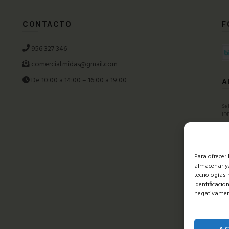
CONTACTO
F
956 327 346
comercial.midas@gmail.com
De 10:00 a 14:00 – 16:00 a 19:00
A
Se 
IDE
un 
FED
nu
imp
com
Para ofrecer
almacenar y/
tecnologías 
identificacio
negativament
Mid
Pr