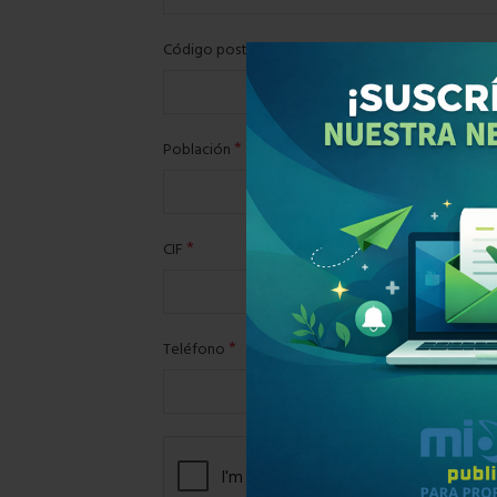
Obligatorio
*
Código postal
Obligatorio
*
Población
Obligatorio
*
CIF
Obligatorio
*
Teléfono