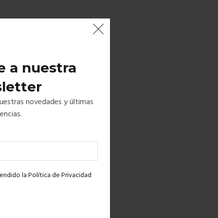
e a nuestra
letter
nuestras novedades y últimas
encias.
ndido la Polí­tica de Privacidad