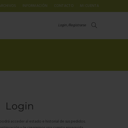
ARCHIVOS
INFORMACIÓN
CONTACTO
MI CUENTA
Login /Registrarse
Login
, podrá acceder al estado e historial de sus pedidos.
ntinuación y le crearemos una cuenta enseguida.