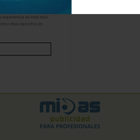
u experiencia en este sitio
otros fines descritos en